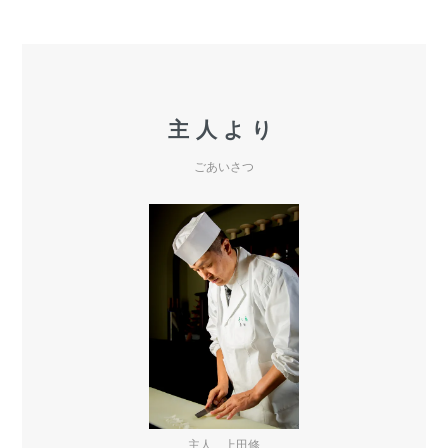
主人より
ごあいさつ
主人 上田修