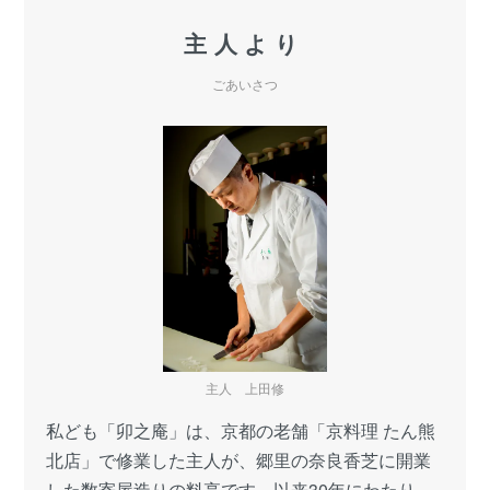
主人より
ごあいさつ
主人 上田修
私ども「卯之庵」は、京都の老舗「京料理 たん熊
北店」で修業した主人が、郷里の奈良香芝に開業
した数寄屋造りの料亭です。以来30年にわたり、