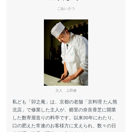
ごあいさつ
主人 上田修
私ども「卯之庵」は、京都の老舗「京料理 たん熊
北店」で修業した主人が、郷里の奈良香芝に開業
した数寄屋造りの料亭です。以来30年にわたり、
口の肥えた常連のお客様方に支えられ、数々の日