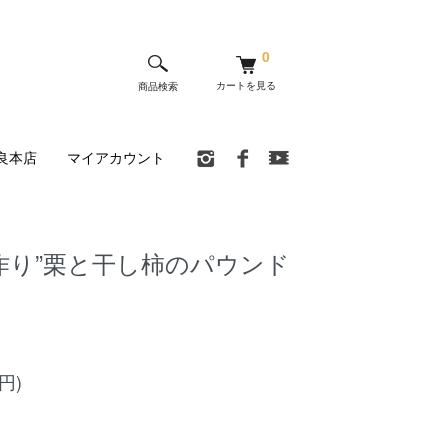
0
カートを見る
商品検索
良本店
マイアカウント
作り”栗と干し柿のパウンド
4円)