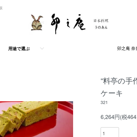
販
卯之庵 奈
用途で選ぶ
“料亭の手
ケーキ
321
6,264円(税46