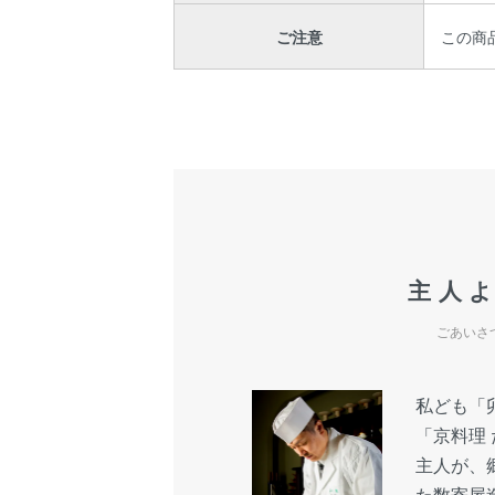
ご注意
この商品
主人
ごあいさ
私ども「
「京料理
主人が、
た数寄屋