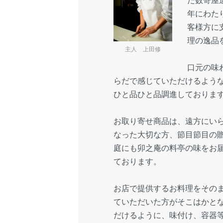
年にわた
客様方に
理の逸品
主人 上田修
口元の味
らだで感じていただけるよう
ひと品ひと品調進しておりま
お取り寄せ商品は、遠方にい
なった大切な方、節目節目の
庭にも卯之庵の料亭の味をお
ております。
お店で提供するお料理をその
ていただいた方がそこはかと
だけるように、味付け、容器