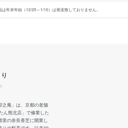
は年末年始（12/25～1/10）は発送致しておりません。
より
つ
卯之庵」は、京都の老舗
 たん熊北店」で修業した
郷里の奈良香芝に開業し
造りの料亭です。以来30