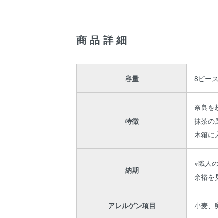
商品詳細
容量
8ピー
奈良を
特徴
抹茶の
木箱に
※職人
納期
余裕を
アレルゲン項目
小麦、