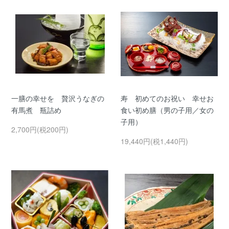
一膳の幸せを 贅沢うなぎの
寿 初めてのお祝い 幸せお
有馬煮 瓶詰め
食い初め膳（男の子用／女の
子用）
2,700円(税200円)
19,440円(税1,440円)