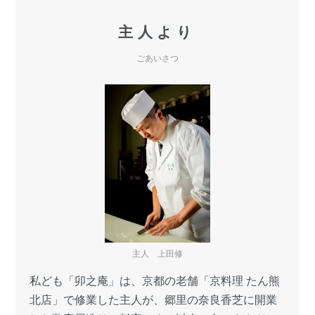
主人より
ごあいさつ
主人 上田修
私ども「卯之庵」は、京都の老舗「京料理 たん熊
北店」で修業した主人が、郷里の奈良香芝に開業