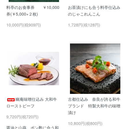
料亭のお食事券 ￥10,000
お茶漬けにも合う料亭仕込み
券(￥5,000×２枚)
のじゃこれんこん
10,000円(税909円)
1,728円(税128円)
幽庵味噌仕込み 大和牛
古都仕込み 奈良が誇る和牛
ローストビーフ
ブランド 特製大和牛の味噌
漬け
9,720円(税720円)
10,800円(税800円)
醤油と山葵、ポン酢に合う和