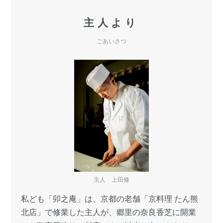
主人より
ごあいさつ
主人 上田修
私ども「卯之庵」は、京都の老舗「京料理 たん熊
北店」で修業した主人が、郷里の奈良香芝に開業