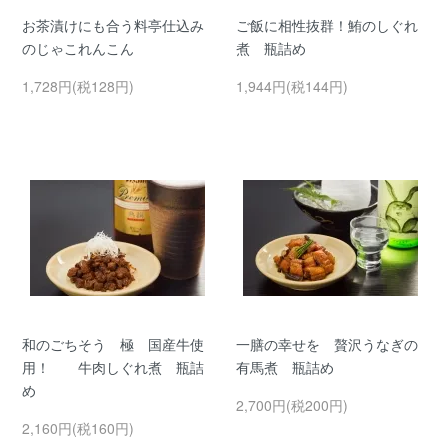
お茶漬けにも合う料亭仕込み
ご飯に相性抜群！鮪のしぐれ
のじゃこれんこん
煮 瓶詰め
1,728円(税128円)
1,944円(税144円)
和のごちそう 極 国産牛使
一膳の幸せを 贅沢うなぎの
用！ 牛肉しぐれ煮 瓶詰
有馬煮 瓶詰め
め
2,700円(税200円)
2,160円(税160円)