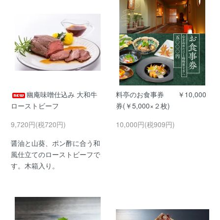
幽庵味噌仕込み 大和牛
料亭のお食事券 ￥10,000
ローストビーフ
券(￥5,000×２枚)
9,720円(税720円)
10,000円(税909円)
醤油と山葵、ポン酢に合う和
風仕立てのローストビーフで
す。木箱入り。