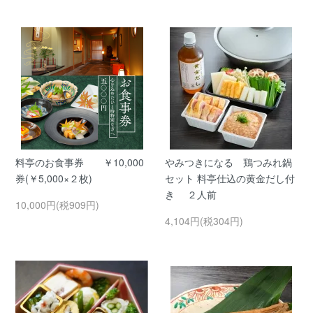
料亭のお食事券 ￥10,000
やみつきになる 鶏つみれ鍋
券(￥5,000×２枚)
セット 料亭仕込の黄金だし付
き ２人前
10,000円(税909円)
4,104円(税304円)