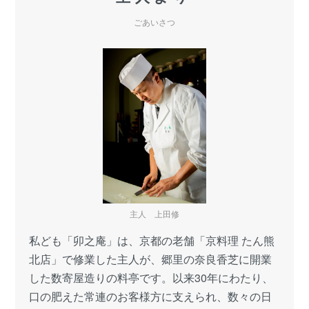
ごあいさつ
主人 上田修
私ども「卯之庵」は、京都の老舗「京料理 たん熊
北店」で修業した主人が、郷里の奈良香芝に開業
した数寄屋造りの料亭です。以来30年にわたり、
口の肥えた常連のお客様方に支えられ、数々の日