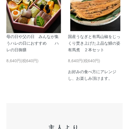
母の日や父の日 みんなが集
国産うなぎと有馬山椒をじっ
うハレの日におすすめ ハ
くり焚き上げた上品な鰻の姿
レの日御膳
有馬煮 ２本セット
8,640円(税640円)
8,640円(税640円)
お好みの食べ方にアレンジ
し、お楽しみ頂けます。
主人より